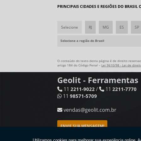
PRINCIPAIS CIDADES E REGIÕES DO BRASIL
Selecione
RJ
MG
ES
SP
Selecione a região do Brasil
O conteúdo do texto desta página é de direito reservad
artigo 184 do Código Penal –
Lei 9610/98 - Lei de direi
Geolit - Ferramenta
11
/
11
2211-9022
2211-7770
11
98571-5709
vendas@geolit.com.br
ENVIE SUA MENSAGEM!
Copyright © Geolit. (Lei 9610 de 19/02/1998)