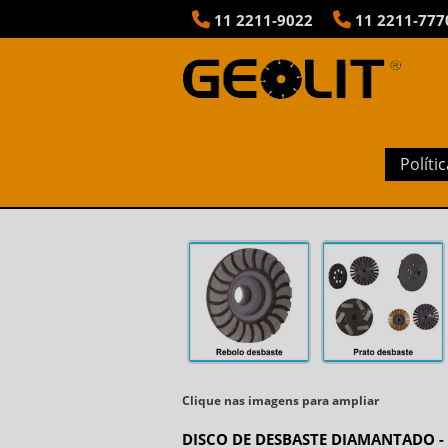
11
2211-9022
11
2211-777
DISCO DE DESBASTE PA
Políti
Clique nas imagens para ampliar
DISCO DE DESBASTE DIAMANTADO -