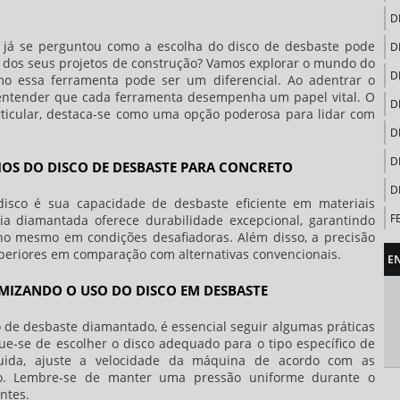
D
ê já se perguntou como a escolha do disco de desbaste pode
D
ia dos seus projetos de construção? Vamos explorar o mundo do
D
o essa ferramenta pode ser um diferencial. Ao adentrar o
al entender que cada ferramenta desempenha um papel vital. O
D
ticular, destaca-se como uma opção poderosa para lidar com
D
D
CIOS DO DISCO DE DESBASTE PARA CONCRETO
D
disco é sua capacidade de desbaste eficiente em materiais
F
ia diamantada oferece durabilidade excepcional, garantindo
R
 mesmo em condições desafiadoras. Além disso, a precisão
periores em comparação com alternativas convencionais.
E
F
D
IMIZANDO O USO DO DISCO EM DESBASTE
F
 de desbaste diamantado, é essencial seguir algumas práticas
F
ue-se de escolher o disco adequado para o tipo específico de
U
uida, ajuste a velocidade da máquina de acordo com as
sco. Lembre-se de manter uma pressão uniforme durante o
F
ntes.