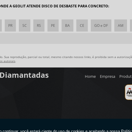
 ONDE A GEOLIT ATENDE DISCO DE DESBASTE PARA CONCRETO:
L
P
PR
SC
RS
PE
BA
CE
GO e DF
AM
P
P
R
R
o. Sua reprodução, parcial ou total, mesmo citando nossos links, é proibida sem a autorização
tos autorais
.
S
s Diamantadas
S
Home
Empresa
Produt
D
P
D
P
D
P
R