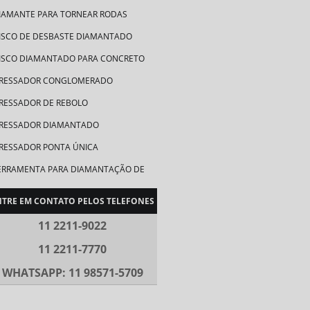
IAMANTE PARA TORNEAR RODAS
ISCO DE DESBASTE DIAMANTADO
ISCO DIAMANTADO PARA CONCRETO
RESSADOR CONGLOMERADO
RESSADOR DE REBOLO
RESSADOR DIAMANTADO
RESSADOR PONTA ÚNICA
ERRAMENTA PARA DIAMANTAÇÃO DE
ODAS
NTRE EM CONTATO PELOS TELEFONES
ERRAMENTA PARA DIAMANTAR RODAS
E ALUMÍNIO
11 2211-9022
ERRAMENTAS DIAMANTADAS
11 2211-7770
ERRAMENTAS DIAMANTADAS
SINAGEM
WHATSAPP: 11 98571-5709
ERRAMENTAS ELETROLÍTICAS