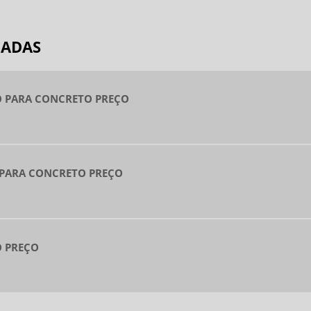
B
P
NADAS
B
P
B
 PARA CONCRETO PREÇO
D
D
D
 PARA CONCRETO PREÇO
D
F
F
F
 PREÇO
D
F
D
L