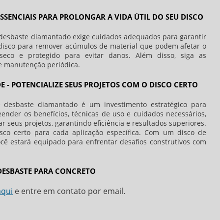
F
SSENCIAIS PARA PROLONGAR A VIDA ÚTIL DO SEU DISCO
L
P
 desbaste diamantado exige cuidados adequados para garantir
 disco para remover acúmulos de material que podem afetar o
P
eco e protegido para evitar danos. Além disso, siga as
 e manutenção periódica.
P
P
 - POTENCIALIZE SEUS PROJETOS COM O DISCO CERTO
P
e desbaste diamantado é um investimento estratégico para
ender os benefícios, técnicas de uso e cuidados necessários,
P
r seus projetos, garantindo eficiência e resultados superiores.
P
sco certo para cada aplicação específica. Com um disco de
cê estará equipado para enfrentar desafios construtivos com
R
R
 DESBASTE PARA CONCRETO
R
aqui
e entre em contato por email.
S
C
S