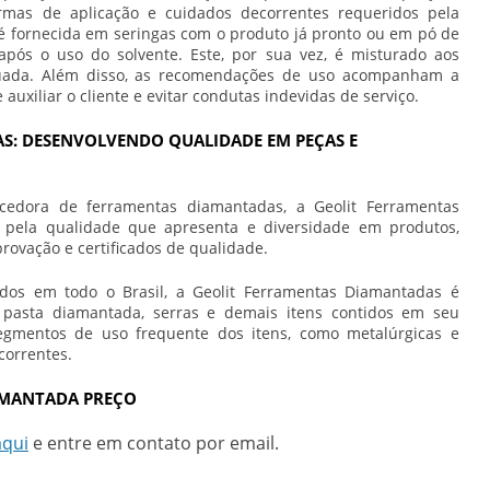
ormas de aplicação e cuidados decorrentes requeridos pela
B
é fornecida em seringas com o produto já pronto ou em pó de
P
pós o uso do solvente. Este, por sua vez, é misturado aos
quada. Além disso, as recomendações de uso acompanham a
B
auxiliar o cliente e evitar condutas indevidas de serviço.
P
B
S: DESENVOLVENDO QUALIDADE EM PEÇAS E
D
D
cedora de ferramentas diamantadas, a Geolit Ferramentas
pela qualidade que apresenta e diversidade em produtos,
D
ovação e certificados de qualidade.
D
idos em todo o Brasil, a Geolit Ferramentas Diamantadas é
F
, pasta diamantada, serras e demais itens contidos em seu
egmentos de uso frequente dos itens, como metalúrgicas e
F
correntes.
F
IAMANTADA PREÇO
D
F
aqui
e entre em contato por email.
D
L