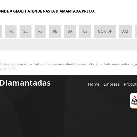
P
P
 ONDE A GEOLIT ATENDE PASTA DIAMANTADA PREÇO:
PR
SC
RS
PE
BA
CE
GO e DF
AM
o. Sua reprodução, parcial ou total, mesmo citando nossos links, é proibida sem a autorização
tos autorais
.
s Diamantadas
Home
Empresa
Produt