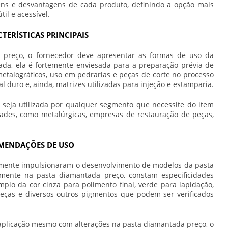
ens e desvantagens de cada produto, definindo a opção mais
F
il e acessível.
L
TERÍSTICAS PRINCIPAIS
P
P
 preço
, o fornecedor deve apresentar as formas de uso da
ada, ela é fortemente enviesada para a preparação prévia de
P
etalográficos, uso em pedrarias e peças de corte no processo
l duro e, ainda, matrizes utilizadas para injeção e estamparia.
P
P
 seja utilizada por qualquer segmento que necessite do item
ades, como metalúrgicas, empresas de restauração de peças,
P
P
MENDAÇÕES DE USO
R
ormente impulsionaram o desenvolvimento de modelos da pasta
R
vemente na
pasta diamantada preço
, constam especificidades
R
plo da cor cinza para polimento final, verde para lapidação,
ças e diversos outros pigmentos que podem ser verificados
S
C
aplicação mesmo com alterações na
pasta diamantada preço
, o
S