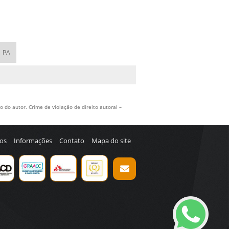
REÇO
ASTA PARA POLIMENTO DE MOLDES
PA
 do autor. Crime de violação de direito autoral –
os
Informações
Contato
Mapa do site