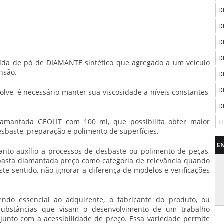
D
D
D
D
da de pó de DIAMANTE sintético que agregado a um veículo
nsão.
D
D
ve, é necessário manter sua viscosidade a níveis constantes,
D
iamantada GEOLIT com 100 ml, que possibilita obter maior
F
esbaste, preparação e polimento de superfícies.
R
E
F
nto auxílio a processos de desbaste ou polimento de peças,
D
pasta diamantada preço
como categoria de relevância quando
e sentido, não ignorar a diferença de modelos e verificações
F
F
U
ndo essencial ao adquirente, o fabricante do produto, ou
substâncias que visam o desenvolvimento de um trabalho
F
unto com a acessibilidade de preço. Essa variedade permite