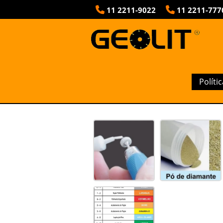
11
2211-9022
11
2211-777
PASTA DIAMANTADA PR
Políti