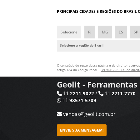
PRINCIPAIS CIDADES E REGIÕES DO BRASIL
Selecione
RJ
MG
ES
SP
Selecione a região do Brasil
O conteúdo do texto desta página é de direito reservad
artigo 184 do Código Penal –
Lei 9610/98 - Lei de direi
Geolit - Ferramenta
11
/
11
2211-9022
2211-7770
11
98571-5709
vendas@geolit.com.br
ENVIE SUA MENSAGEM!