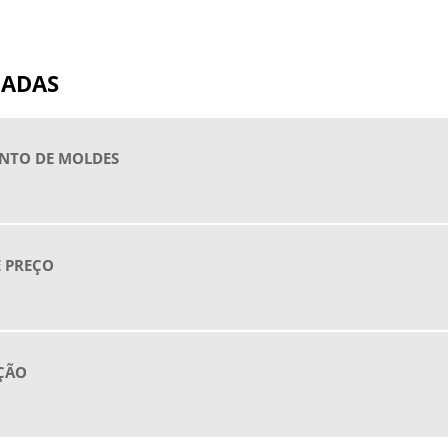
L
P
NADAS
P
P
ENTO DE MOLDES
R
R
S
S
E PREÇO
D
P
D
P
AÇÃO
D
P
R