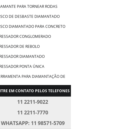
IAMANTE PARA TORNEAR RODAS
ISCO DE DESBASTE DIAMANTADO
ISCO DIAMANTADO PARA CONCRETO
RESSADOR CONGLOMERADO
RESSADOR DE REBOLO
RESSADOR DIAMANTADO
RESSADOR PONTA ÚNICA
ERRAMENTA PARA DIAMANTAÇÃO DE
ODAS
NTRE EM CONTATO PELOS TELEFONES
ERRAMENTA PARA DIAMANTAR RODAS
E ALUMÍNIO
11 2211-9022
ERRAMENTAS DIAMANTADAS
11 2211-7770
ERRAMENTAS DIAMANTADAS
SINAGEM
WHATSAPP: 11 98571-5709
ERRAMENTAS ELETROLÍTICAS