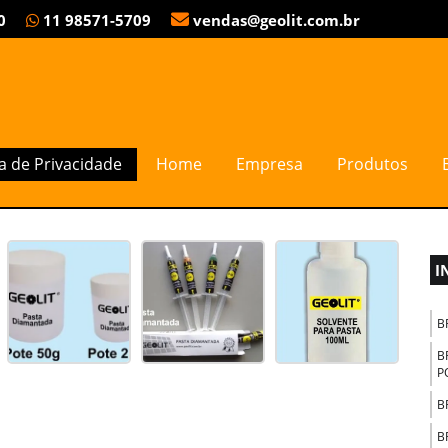
0
11
98571-5709
vendas@geolit.com.br
EÇO
ca de Privacidade
Home
Empresa
Produtos
Home
Info
I
B
B
P
B
B