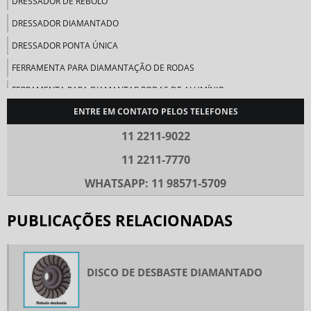
DRESSADOR DE REBOLO
DRESSADOR DIAMANTADO
DRESSADOR PONTA ÚNICA
FERRAMENTA PARA DIAMANTAÇÃO DE RODAS
FERRAMENTA PARA DIAMANTAR RODAS DE ALUMÍNIO
ENTRE EM CONTATO PELOS TELEFONES
FERRAMENTAS DIAMANTADAS
FERRAMENTAS DIAMANTADAS USINAGEM
11 2211-9022
FERRAMENTAS ELETROLÍTICAS
11 2211-7770
FERRAMENTAS PARA DIAMANTAR RODAS
WHATSAPP: 11 98571-5709
LIMA DIAMANTADA
PUBLICAÇÕES RELACIONADAS
PASTA DE DIAMANTE
PASTA DIAMANTADA
PASTA DIAMANTADA PREÇO
DISCO DE DESBASTE DIAMANTADO
PASTA PARA LAPIDAÇÃO