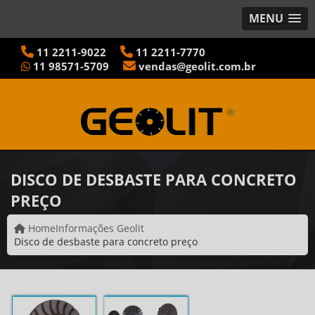
MENU
11
2211-9022
11
2211-7770
11
98571-5709
vendas@geolit.com.br
DISCO DE DESBASTE PARA CONCRETO
PREÇO
Home
Informações Geolit
Disco de desbaste para concreto preço