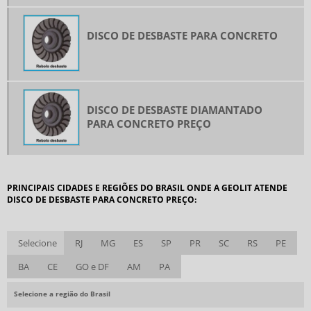
PASTA PARA POLIMENTO
PÓ DE DIAMANTE PARA POLIMENTO
DISCO DE DESBASTE PARA CONCRETO
PONTEIRA DE DIAMANTE PARA PEELING
REBOLO DIAMANTADO PARA AFIAR
REBOLO DIAMANTADO PREÇO
DISCO DE DESBASTE DIAMANTADO
RETIFICADOR DE REBOLO
PARA CONCRETO PREÇO
SERRA COPO DIAMANTADA PARA CONCRETO
SERRA DIAMANTADA PARA CONCRETO
BROCA DIAMANTADA PARA CONCRETO PREÇO
PRINCIPAIS CIDADES E REGIÕES DO BRASIL ONDE A GEOLIT ATENDE
DISCO DE DESBASTE PARA CONCRETO PREÇO:
BROCA DIAMANTADA PARA PORCELANATO PREÇO
BROCA PARA VIDRO PREÇO
Selecione
RJ
MG
ES
SP
PR
SC
RS
PE
DISCO DE DESBASTE PARA CONCRETO
BA
CE
GO e DF
AM
PA
DISCO DE DESBASTE PREÇO
DISCO DIAMANTADO
Selecione a região do Brasil