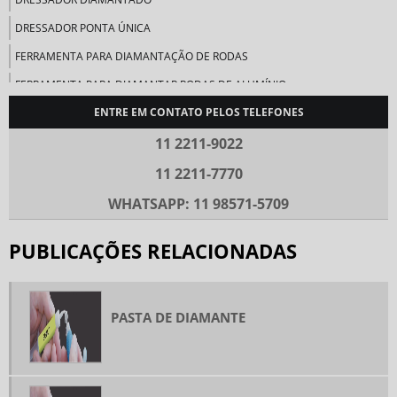
DRESSADOR PONTA ÚNICA
FERRAMENTA PARA DIAMANTAÇÃO DE RODAS
FERRAMENTA PARA DIAMANTAR RODAS DE ALUMÍNIO
ENTRE EM CONTATO PELOS TELEFONES
FERRAMENTAS DIAMANTADAS
FERRAMENTAS DIAMANTADAS USINAGEM
11 2211-9022
FERRAMENTAS ELETROLÍTICAS
11 2211-7770
FERRAMENTAS PARA DIAMANTAR RODAS
WHATSAPP: 11 98571-5709
LIMA DIAMANTADA
PUBLICAÇÕES RELACIONADAS
PASTA DE DIAMANTE
PASTA DIAMANTADA
PASTA DIAMANTADA PREÇO
PASTA DE DIAMANTE
PASTA PARA LAPIDAÇÃO
PASTA PARA POLIMENTO
PÓ DE DIAMANTE PARA POLIMENTO