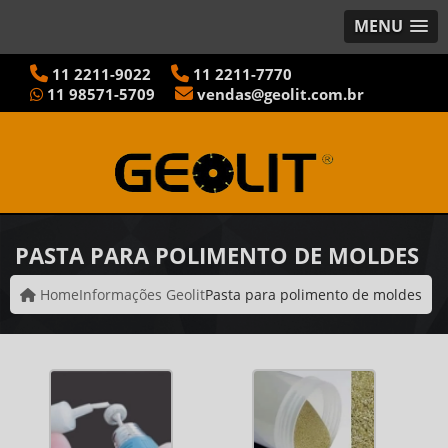
MENU
11
2211-9022
11
2211-7770
11
98571-5709
vendas@geolit.com.br
PASTA PARA POLIMENTO DE MOLDES
Home
Informações Geolit
Pasta para polimento de moldes