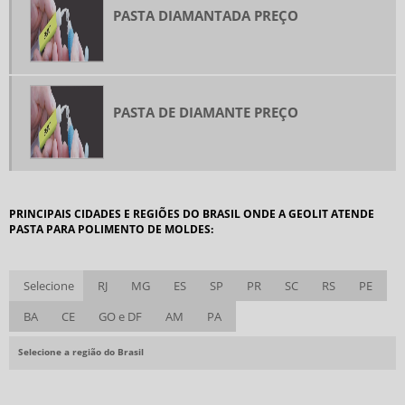
PASTA DIAMANTADA PREÇO
PONTEIRA DE DIAMANTE PARA PEELING
REBOLO DIAMANTADO PARA AFIAR
REBOLO DIAMANTADO PREÇO
PASTA DE DIAMANTE PREÇO
RETIFICADOR DE REBOLO
SERRA COPO DIAMANTADA PARA CONCRETO
SERRA DIAMANTADA PARA CONCRETO
BROCA DIAMANTADA PARA CONCRETO PREÇO
PRINCIPAIS CIDADES E REGIÕES DO BRASIL ONDE A GEOLIT ATENDE
PASTA PARA POLIMENTO DE MOLDES:
BROCA DIAMANTADA PARA PORCELANATO PREÇO
BROCA PARA VIDRO PREÇO
Selecione
RJ
MG
ES
SP
PR
SC
RS
PE
DISCO DE DESBASTE PARA CONCRETO
BA
CE
GO e DF
AM
PA
DISCO DE DESBASTE PREÇO
DISCO DIAMANTADO
Selecione a região do Brasil
DISCO DIAMANTADO PREÇO
FABRICA DE BROCAS DIAMANTADAS