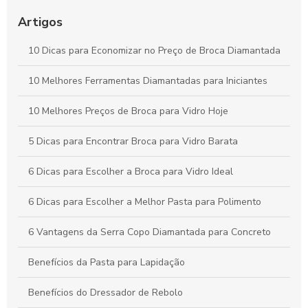
Como Escolher a Broca Diamantada para Vidro Ideal para
Artigos
Seus Projetos
10 Dicas para Economizar no Preço de Broca Diamantada
Como Escolher a Broca para Furação em Vidro Ideal para
Seus Projetos
10 Melhores Ferramentas Diamantadas para Iniciantes
10 Melhores Preços de Broca para Vidro Hoje
5 Dicas para Encontrar Broca para Vidro Barata
6 Dicas para Escolher a Broca para Vidro Ideal
6 Dicas para Escolher a Melhor Pasta para Polimento
6 Vantagens da Serra Copo Diamantada para Concreto
Benefícios da Pasta para Lapidação
Benefícios do Dressador de Rebolo