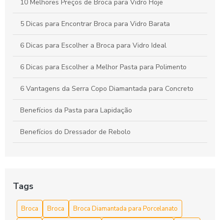
10 Melhores Preços de Broca para Vidro Hoje
5 Dicas para Encontrar Broca para Vidro Barata
6 Dicas para Escolher a Broca para Vidro Ideal
6 Dicas para Escolher a Melhor Pasta para Polimento
6 Vantagens da Serra Copo Diamantada para Concreto
Benefícios da Pasta para Lapidação
Benefícios do Dressador de Rebolo
Broca diamantada para concreto é a escolha ideal para
perfurações precisas
Broca diamantada para concreto preço acessível
Tags
Broca diamantada para concreto preço acessível e dicas de
Broca
Broca
Broca Diamantada para Porcelanato
compra