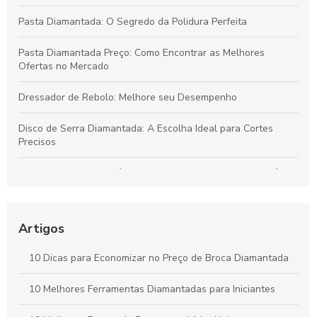
Pasta Diamantada: O Segredo da Polidura Perfeita
Pasta Diamantada Preço: Como Encontrar as Melhores
Ofertas no Mercado
Dressador de Rebolo: Melhore seu Desempenho
Disco de Serra Diamantada: A Escolha Ideal para Cortes
Precisos
Dressador de Rebolo é fundamental para garantir a eficiência
da usinagem
Como Escolher a Broca Diamantada para Vidro Ideal para
Artigos
Seus Projetos
10 Dicas para Economizar no Preço de Broca Diamantada
Como Escolher a Broca para Furação em Vidro Ideal para
Seus Projetos
10 Melhores Ferramentas Diamantadas para Iniciantes