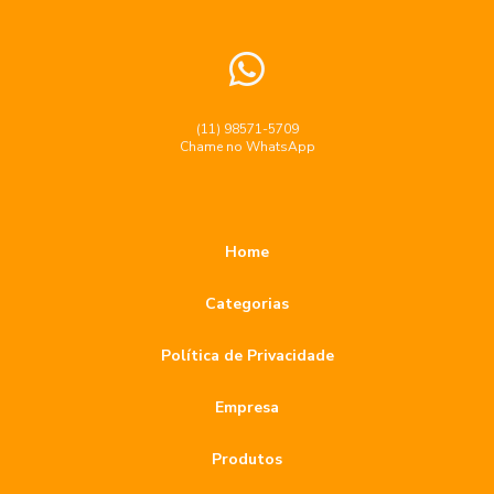
vidro
Broca diamantada para porcelanato preço acessível
Broca diamantada para porcelanato preço acessível e
dicas de compra
(11) 98571-5709
Chame no WhatsApp
Broca Diamantada para Porcelanato Preço e Vantagens na
Escolha
Broca diamantada para porcelanato preço: descubra como
Home
escolher a melhor opção para sua obra
Categorias
Broca diamantada para porcelanato: como escolher a ideal
para seu projeto
Política de Privacidade
Broca diamantada para porcelanato: conheça os preços e
benefícios
Empresa
Broca Diamantada para Porcelanato: Dicas Imperdíveis
Produtos
Broca Diamantada para Porcelanato: Guia Completo