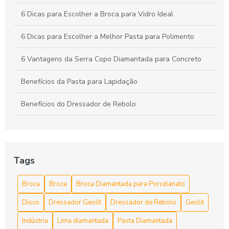
6 Dicas para Escolher a Broca para Vidro Ideal
6 Dicas para Escolher a Melhor Pasta para Polimento
6 Vantagens da Serra Copo Diamantada para Concreto
Benefícios da Pasta para Lapidação
Benefícios do Dressador de Rebolo
Broca diamantada para concreto é a escolha ideal para
perfurações precisas
Broca diamantada para concreto preço acessível
Tags
Broca diamantada para concreto preço acessível e dicas de
Broca
Broca
Broca Diamantada para Porcelanato
compra
Disco
Dressador Geolit
Dressador de Rebolo
Geolit
Broca diamantada para concreto preço e vantagens
Indústria
Lima diamantada
Pasta Diamantada