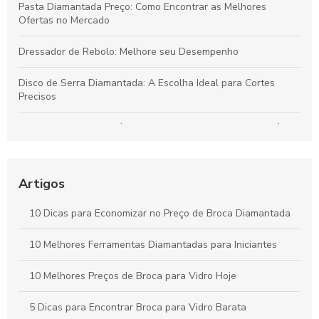
Pasta Diamantada Preço: Como Encontrar as Melhores
Ofertas no Mercado
Dressador de Rebolo: Melhore seu Desempenho
Disco de Serra Diamantada: A Escolha Ideal para Cortes
Precisos
Dressador de Rebolo é fundamental para garantir a eficiência
da usinagem
Como Escolher a Broca Diamantada para Vidro Ideal para
Artigos
Seus Projetos
10 Dicas para Economizar no Preço de Broca Diamantada
Como Escolher a Broca para Furação em Vidro Ideal para
Seus Projetos
10 Melhores Ferramentas Diamantadas para Iniciantes
10 Melhores Preços de Broca para Vidro Hoje
5 Dicas para Encontrar Broca para Vidro Barata