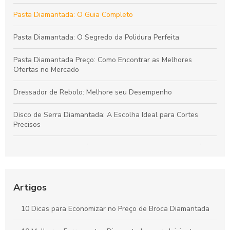
Pasta Diamantada: O Guia Completo
Pasta Diamantada: O Segredo da Polidura Perfeita
Pasta Diamantada Preço: Como Encontrar as Melhores
Ofertas no Mercado
Dressador de Rebolo: Melhore seu Desempenho
Disco de Serra Diamantada: A Escolha Ideal para Cortes
Precisos
Dressador de Rebolo é fundamental para garantir a eficiência
da usinagem
Como Escolher a Broca Diamantada para Vidro Ideal para
Artigos
Seus Projetos
10 Dicas para Economizar no Preço de Broca Diamantada
Como Escolher a Broca para Furação em Vidro Ideal para
Seus Projetos