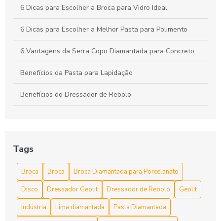
6 Dicas para Escolher a Broca para Vidro Ideal
6 Dicas para Escolher a Melhor Pasta para Polimento
6 Vantagens da Serra Copo Diamantada para Concreto
Benefícios da Pasta para Lapidação
Benefícios do Dressador de Rebolo
Broca diamantada para concreto é a escolha ideal para
perfurações precisas
Broca diamantada para concreto preço acessível
Tags
Broca diamantada para concreto preço acessível e dicas de
Broca
Broca
Broca Diamantada para Porcelanato
compra
Disco
Dressador Geolit
Dressador de Rebolo
Geolit
Broca diamantada para concreto preço e vantagens
Indústria
Lima diamantada
Pasta Diamantada