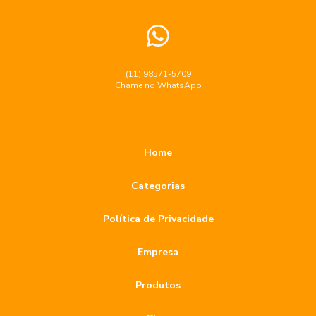
Broca diamantada para porcelanato preço acessível
Broca diamantada para porcelanato preço acessível e
dicas de compra
(11) 98571-5709
Chame no WhatsApp
Broca Diamantada para Porcelanato Preço e Vantagens na
Escolha
Broca diamantada para porcelanato preço: descubra como
Home
escolher a melhor opção para sua obra
Categorias
Broca diamantada para porcelanato: como escolher a ideal
para seu projeto
Política de Privacidade
Broca diamantada para porcelanato: conheça os preços e
benefícios
Empresa
Broca Diamantada para Porcelanato: Dicas Imperdíveis
Produtos
Broca Diamantada para Porcelanato: Guia Completo