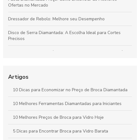
Ofertas no Mercado
Dressador de Rebolo: Melhore seu Desempenho
Disco de Serra Diamantada: A Escolha Ideal para Cortes
Precisos
Dressador de Rebolo é fundamental para garantir a eficiência
da usinagem
Como Escolher a Broca Diamantada para Vidro Ideal para
Artigos
Seus Projetos
10 Dicas para Economizar no Preço de Broca Diamantada
Como Escolher a Broca para Furação em Vidro Ideal para
Seus Projetos
10 Melhores Ferramentas Diamantadas para Iniciantes
10 Melhores Preços de Broca para Vidro Hoje
5 Dicas para Encontrar Broca para Vidro Barata