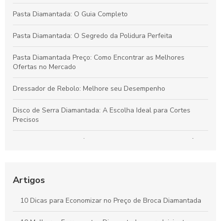
Pasta Diamantada: O Guia Completo
Pasta Diamantada: O Segredo da Polidura Perfeita
Pasta Diamantada Preço: Como Encontrar as Melhores
Ofertas no Mercado
Dressador de Rebolo: Melhore seu Desempenho
Disco de Serra Diamantada: A Escolha Ideal para Cortes
Precisos
Dressador de Rebolo é fundamental para garantir a eficiência
da usinagem
Como Escolher a Broca Diamantada para Vidro Ideal para
Artigos
Seus Projetos
10 Dicas para Economizar no Preço de Broca Diamantada
Como Escolher a Broca para Furação em Vidro Ideal para
Seus Projetos