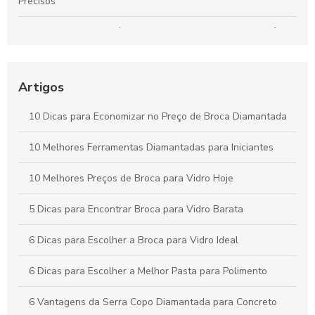
Precisos
Dressador de Rebolo é fundamental para garantir a eficiência
da usinagem
Como Escolher a Broca Diamantada para Vidro Ideal para
Artigos
Seus Projetos
10 Dicas para Economizar no Preço de Broca Diamantada
Como Escolher a Broca para Furação em Vidro Ideal para
Seus Projetos
10 Melhores Ferramentas Diamantadas para Iniciantes
10 Melhores Preços de Broca para Vidro Hoje
5 Dicas para Encontrar Broca para Vidro Barata
6 Dicas para Escolher a Broca para Vidro Ideal
6 Dicas para Escolher a Melhor Pasta para Polimento
6 Vantagens da Serra Copo Diamantada para Concreto