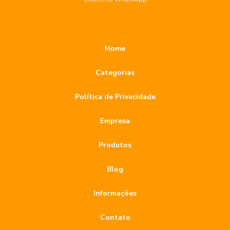
Broca Diamantada para Porcelanato Preço e Vantagens na
Escolha
Broca diamantada para porcelanato preço: descubra como
Home
escolher a melhor opção para sua obra
Categorias
Broca diamantada para porcelanato: como escolher a ideal
para seu projeto
Política de Privacidade
Broca diamantada para porcelanato: conheça os preços e
benefícios
Empresa
Broca Diamantada para Porcelanato: Dicas Imperdíveis
Produtos
Broca Diamantada para Porcelanato: Guia Completo
Blog
Broca Diamantada para Porcelanato: Preços e Vantagens
Informações
Broca diamantada para vidro como escolher e usar
corretamente
Contato