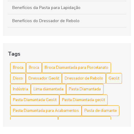
Benefícios da Pasta para Lapidação
Benefícios do Dressador de Rebolo
Broca diamantada para concreto é a escolha ideal para
perfurações precisas
Broca diamantada para concreto preço acessível
Tags
Broca diamantada para concreto preço acessível e dicas de
Broca
Broca
Broca Diamantada para Porcelanato
compra
Disco
Dressador Geolit
Dressador de Rebolo
Geolit
Broca diamantada para concreto preço e vantagens
Indústria
Lima diamantada
Pasta Diamantada
Broca diamantada para concreto preço: Descubra as
Pasta Diamantada Geolit
Pasta Diamantada geolit
Melhores Opções
Pasta Diamantada para Acabamentos
Pasta de diamante
Broca Diamantada para Concreto Preço: Guia Completo
Pasta diamantada preço
Polimento de Alta Precisão
Broca Diamantada para Concreto: Eficiência e Qualidade
Polimentos
Rebolo diamantado
Retificador