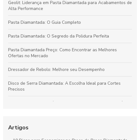
Geolit: Liderança em Pasta Diamantada para Acabamentos de
Alta Performance
Pasta Diamantada: O Guia Completo
Pasta Diamantada: O Segredo da Polidura Perfeita
Pasta Diamantada Preço: Como Encontrar as Melhores
Ofertas no Mercado
Dressador de Rebolo: Melhore seu Desempenho
Disco de Serra Diamantada: A Escolha Ideal para Cortes
Precisos
Dressador de Rebolo é fundamental para garantir a eficiência
da usinagem
Como Escolher a Broca Diamantada para Vidro Ideal para
Artigos
Seus Projetos