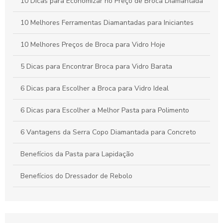
10 Dicas para Economizar no Preço de Broca Diamantada
Como Escolher a Broca para Furação em Vidro Ideal para
Seus Projetos
10 Melhores Ferramentas Diamantadas para Iniciantes
10 Melhores Preços de Broca para Vidro Hoje
5 Dicas para Encontrar Broca para Vidro Barata
6 Dicas para Escolher a Broca para Vidro Ideal
6 Dicas para Escolher a Melhor Pasta para Polimento
6 Vantagens da Serra Copo Diamantada para Concreto
Benefícios da Pasta para Lapidação
Benefícios do Dressador de Rebolo
Broca diamantada para concreto é a escolha ideal para
perfurações precisas