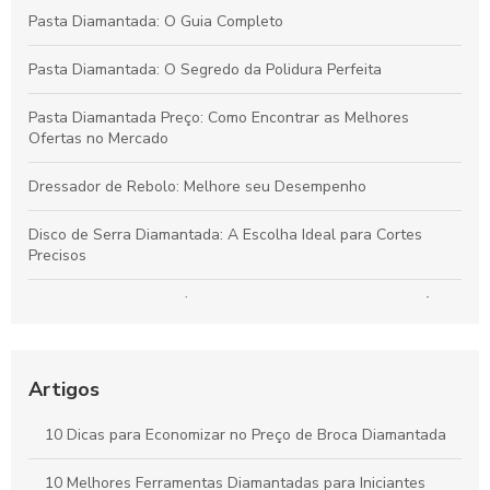
Pasta Diamantada: O Guia Completo
Pasta Diamantada: O Segredo da Polidura Perfeita
Pasta Diamantada Preço: Como Encontrar as Melhores
Ofertas no Mercado
Dressador de Rebolo: Melhore seu Desempenho
Disco de Serra Diamantada: A Escolha Ideal para Cortes
Precisos
Dressador de Rebolo é fundamental para garantir a eficiência
da usinagem
Como Escolher a Broca Diamantada para Vidro Ideal para
Artigos
Seus Projetos
10 Dicas para Economizar no Preço de Broca Diamantada
Como Escolher a Broca para Furação em Vidro Ideal para
Seus Projetos
10 Melhores Ferramentas Diamantadas para Iniciantes