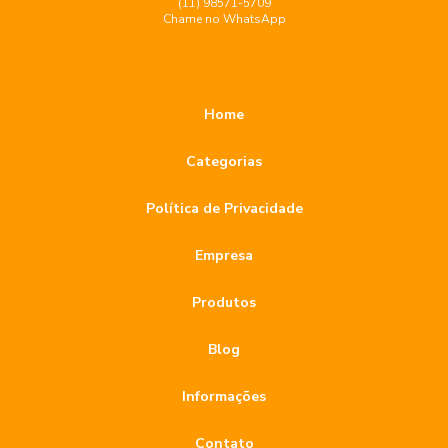
(11) 98571-5709
Chame no WhatsApp
Broca Diamantada para Porcelanato Preço e Vantagens na
Escolha
Broca diamantada para porcelanato preço: descubra como
Home
escolher a melhor opção para sua obra
Categorias
Broca diamantada para porcelanato: como escolher a ideal
para seu projeto
Política de Privacidade
Broca diamantada para porcelanato: conheça os preços e
benefícios
Empresa
Broca Diamantada para Porcelanato: Dicas Imperdíveis
Produtos
Broca Diamantada para Porcelanato: Guia Completo
Blog
Broca Diamantada para Porcelanato: Preços e Vantagens
Informações
Broca diamantada para vidro como escolher e usar
corretamente
Contato