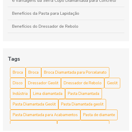
6 Vantagens da Serra Copo Diamantada para Concreto
Benefícios da Pasta para Lapidação
Benefícios do Dressador de Rebolo
Broca diamantada para concreto é a escolha ideal para
perfurações precisas
Broca diamantada para concreto preço acessível
Tags
Broca diamantada para concreto preço acessível e dicas de
Broca
Broca
Broca Diamantada para Porcelanato
compra
Disco
Dressador Geolit
Dressador de Rebolo
Geolit
Broca diamantada para concreto preço e vantagens
Indústria
Lima diamantada
Pasta Diamantada
Broca diamantada para concreto preço: Descubra as
Pasta Diamantada Geolit
Pasta Diamantada geolit
Melhores Opções
Pasta Diamantada para Acabamentos
Pasta de diamante
Broca Diamantada para Concreto Preço: Guia Completo
Pasta diamantada preço
Polimento de Alta Precisão