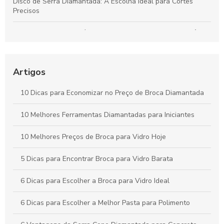
Disco de Serra Diamantada: A Escolha Ideal para Cortes
Precisos
Dressador de Rebolo é fundamental para garantir a eficiência
da usinagem
Como Escolher a Broca Diamantada para Vidro Ideal para
Artigos
Seus Projetos
10 Dicas para Economizar no Preço de Broca Diamantada
Como Escolher a Broca para Furação em Vidro Ideal para
Seus Projetos
10 Melhores Ferramentas Diamantadas para Iniciantes
10 Melhores Preços de Broca para Vidro Hoje
5 Dicas para Encontrar Broca para Vidro Barata
6 Dicas para Escolher a Broca para Vidro Ideal
6 Dicas para Escolher a Melhor Pasta para Polimento