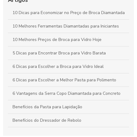
Seus Projetos
10 Dicas para Economizar no Preço de Broca Diamantada
Como Escolher a Broca para Furação em Vidro Ideal para
Seus Projetos
10 Melhores Ferramentas Diamantadas para Iniciantes
10 Melhores Preços de Broca para Vidro Hoje
5 Dicas para Encontrar Broca para Vidro Barata
6 Dicas para Escolher a Broca para Vidro Ideal
6 Dicas para Escolher a Melhor Pasta para Polimento
6 Vantagens da Serra Copo Diamantada para Concreto
Benefícios da Pasta para Lapidação
Benefícios do Dressador de Rebolo
Broca diamantada para concreto é a escolha ideal para