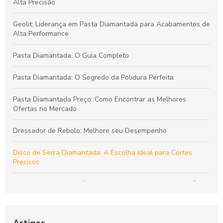
Alta Precisão
Geolit: Liderança em Pasta Diamantada para Acabamentos de
Alta Performance
Pasta Diamantada: O Guia Completo
Pasta Diamantada: O Segredo da Polidura Perfeita
Pasta Diamantada Preço: Como Encontrar as Melhores
Ofertas no Mercado
Dressador de Rebolo: Melhore seu Desempenho
Disco de Serra Diamantada: A Escolha Ideal para Cortes
Precisos
Dressador de Rebolo é fundamental para garantir a eficiência
da usinagem
Como Escolher a Broca Diamantada para Vidro Ideal para
Artigos